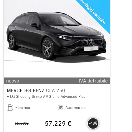
Vantaggi esclusivi
nuovo
IVA detraibile
MERCEDES-BENZ
CLA 250
+ EQ Shooting Brake AMG Line Advanced Plus
Elettrica
Automatico
57.229 €
65.660€
-13%