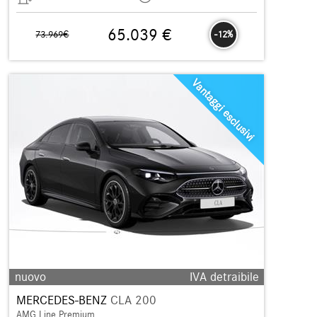
65.039 €
73.969€
-12%
Vantaggi esclusivi
nuovo
IVA detraibile
MERCEDES-BENZ
CLA 200
AMG Line Premium