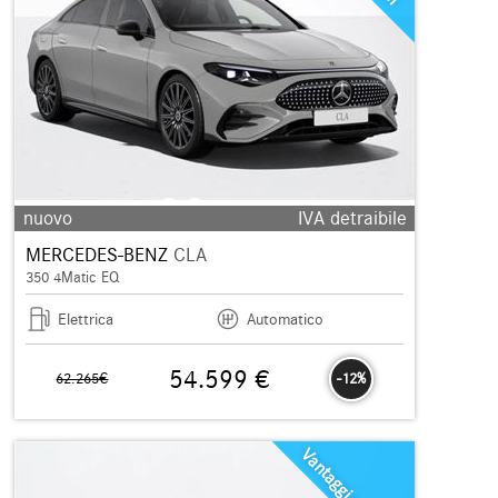
nuovo
IVA detraibile
MERCEDES-BENZ
CLA
350 4Matic EQ
Elettrica
Automatico
54.599 €
62.265€
-12%
Vantaggi esclusivi