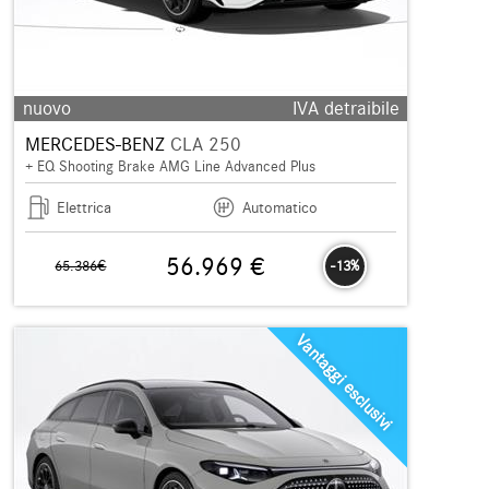
nuovo
IVA detraibile
MERCEDES-BENZ
CLA 250
+ EQ Shooting Brake AMG Line Advanced Plus
Elettrica
Automatico
56.969 €
65.386€
-13%
Vantaggi esclusivi