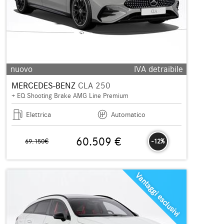
nuovo
IVA detraibile
MERCEDES-BENZ
CLA 250
+ EQ Shooting Brake AMG Line Premium
Elettrica
Automatico
60.509 €
69.150€
-12%
Vantaggi esclusivi