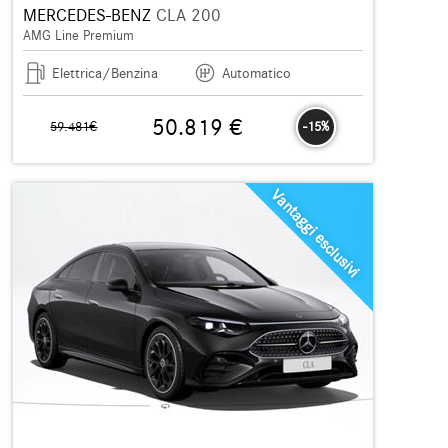
MERCEDES-BENZ
CLA 200
AMG Line Premium
Elettrica/Benzina
Automatico
50.819 €
59.481€
-15%
Vantaggi esclusivi