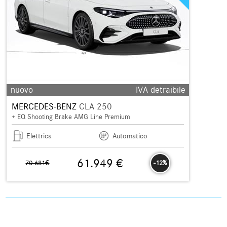
nuovo
IVA detraibile
MERCEDES-BENZ
CLA 250
+ EQ Shooting Brake AMG Line Premium
Elettrica
Automatico
61.949 €
70.681€
-12%