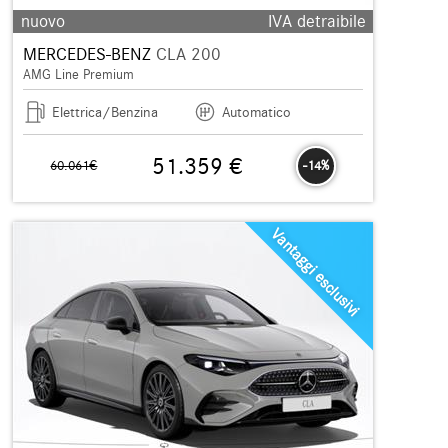
nuovo
IVA detraibile
MERCEDES-BENZ
CLA 200
AMG Line Premium
Elettrica/Benzina
Automatico
51.359 €
60.061€
-14%
Vantaggi esclusivi