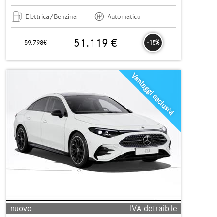
Elettrica/Benzina
Automatico
51.119 €
59.798€
-15%
Vantaggi esclusivi
nuovo
IVA detraibile