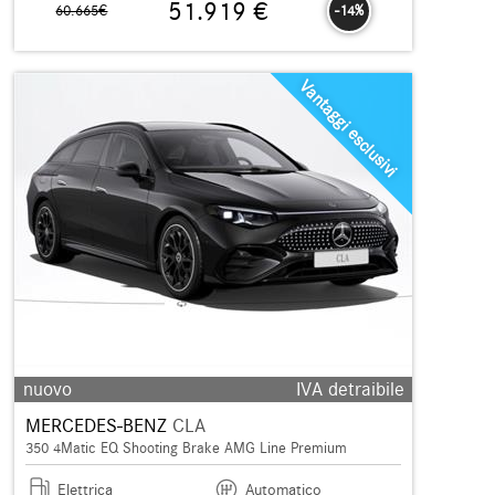
51.919 €
60.665€
-14%
Vantaggi esclusivi
nuovo
IVA detraibile
MERCEDES-BENZ
CLA
350 4Matic EQ Shooting Brake AMG Line Premium
Elettrica
Automatico