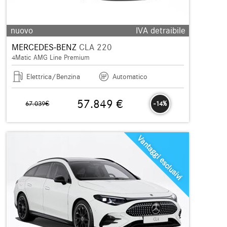
nuovo
IVA detraibile
MERCEDES-BENZ
CLA 220
4Matic AMG Line Premium
Elettrica/Benzina
Automatico
57.849 €
67.039€
-14%
Vantaggi esclusivi