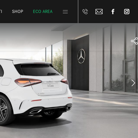
I
SHOP
ECO AREA