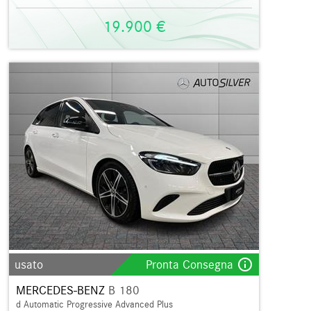
19.900 €
info_outline
usato
Pronta Consegna
MERCEDES-BENZ
B 180
d Automatic Progressive Advanced Plus