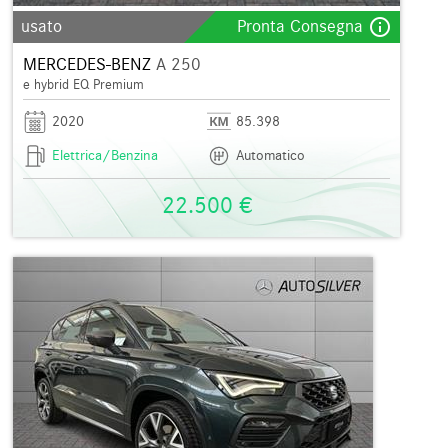
info_outline
usato
Pronta Consegna
MERCEDES-BENZ
A 250
e hybrid EQ Premium
2020
85.398
Elettrica/Benzina
Automatico
22.500 €