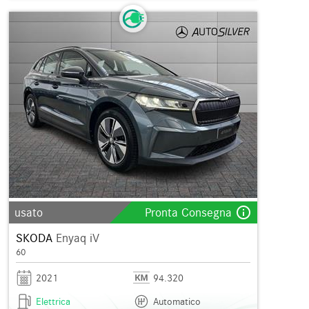
info_outline
usato
Pronta Consegna
SKODA
Enyaq iV
60
2021
94.320
Elettrica
Automatico