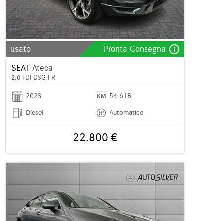
info_outline
usato
Pronta Consegna
SEAT
Ateca
2.0 TDI DSG FR
2023
54.618
Diesel
Automatico
22.800 €