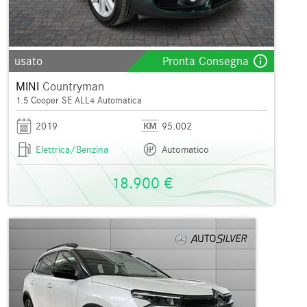
info_outline
usato
Pronta Consegna
MINI
Countryman
1.5 Cooper SE ALL4 Automatica
2019
95.002
Elettrica/Benzina
Automatico
18.900 €