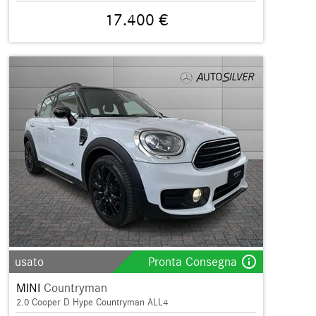
17.400 €
info_outline
usato
Pronta Consegna
MINI
Countryman
2.0 Cooper D Hype Countryman ALL4