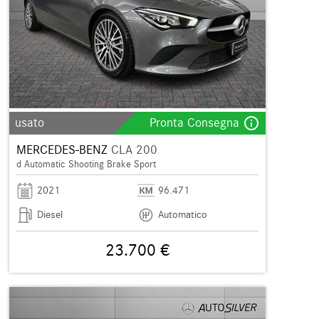
info_outline
usato
Pronta Consegna
MERCEDES-BENZ
CLA 200
d Automatic Shooting Brake Sport
2021
96.471
Diesel
Automatico
23.700 €