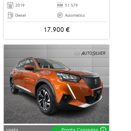
2019
51.579
Diesel
Automatico
17.900 €
info_outline
usato
Pronta Consegna