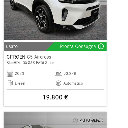
info_outline
usato
Pronta Consegna
CITROEN
C5 Aircross
BlueHDi 130 S&S EAT8 Shine
2023
90.278
Diesel
Automatico
19.800 €