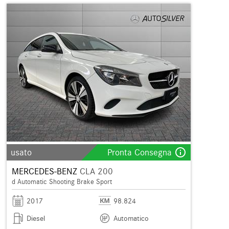
info_outline
usato
Pronta Consegna
MERCEDES-BENZ
CLA 200
d Automatic Shooting Brake Sport
2017
98.824
Diesel
Automatico