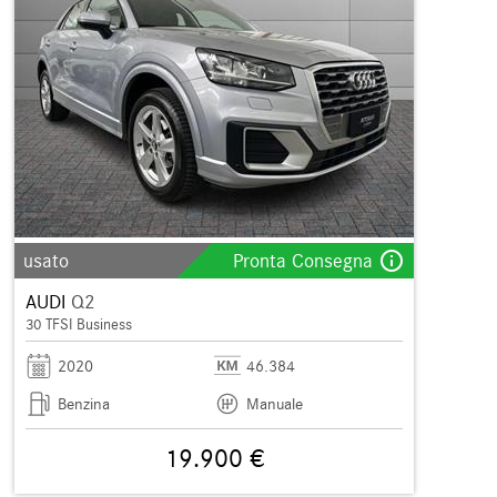
info_outline
usato
Pronta Consegna
AUDI
Q2
30 TFSI Business
2020
46.384
Benzina
Manuale
19.900 €