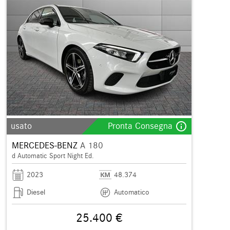
info_outline
usato
Pronta Consegna
MERCEDES-BENZ
A 180
d Automatic Sport Night Ed.
2023
48.374
Diesel
Automatico
25.400 €