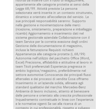
risorsa da inserire con il ruolo di Magazziniere,
appartenente alle categorie protette ai sensi della
Legge 68/99. Attività previste La persona
selezionata verrà inserita in un contesto strutturato,
dinamico e orientato all’eccellenza del servizio. Le
sue principali responsabilità saranno: Supporto
nella gestione e movimentazione delle merci
(ricezione, smistamento, preparazione e imballaggio
ricambi) Aggiornamento e inserimento dati nel
sistema gestionale aziendale Collaborazione con il
team Service per la corretta evasione degli ordini
Gestione della documentazione di magazzino,
inclusa la fatturazione Requisiti richiesti
Appartenenza alle categorie protette (L.68/99)
Autonomia nell’utilizzo del pacchetto Office (Word,
Excel) Precisione, affidabilità e attitudine al lavoro in
team Titoli preferenziali Esperienza pregressa in
ambito logistica/magazzino, preferibilmente nel
settore automotive Conoscenza dei principali flussi
aftersales e dei processi di vendita Cosa offriamo
Inserimento in un’azienda solida, allineata agli
standard qualitativi del marchio Mercedes-Benz
Ambiente di lavoro inclusivo, attento al benessere
delle persone e orientato alla crescita professionale
Inquadramento contrattuale in linea con l’esperienza
e le normative vigenti Se sei alla ricerca di un
contesto in cui professionalità, rispetto e sviluppo