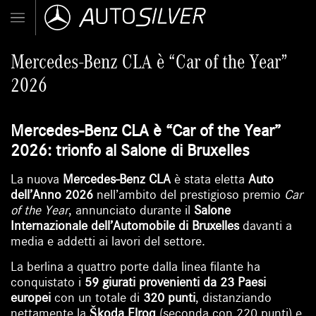
Mercedes-Benz CLA è “Car of the Year”
2026
Mercedes-Benz CLA è “Car of the Year”
2026: trionfo al Salone di Bruxelles
La nuova
Mercedes-Benz CLA
è stata eletta
Auto
dell’Anno 2026
nell’ambito del prestigioso premio
Car
of the Year
, annunciato durante il
Salone
Internazionale dell’Automobile di Bruxelles
davanti a
media e addetti ai lavori del settore.
La berlina a quattro porte dalla linea filante ha
conquistato i
59 giurati provenienti da 23 Paesi
europei
con un totale di
320 punti
, distanziando
nettamente la
Škoda Elroq
(seconda con 220 punti) e